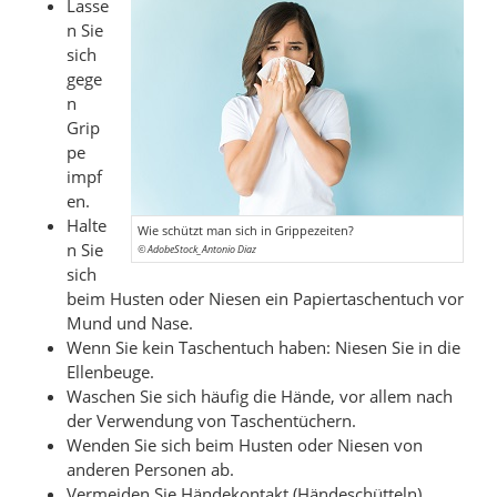
k
e
b
Lasse
a
n Sie
d
o
sich
n
I
o
gege
A
n
k
n
u
t
t
Grip
t
e
e
pe
impf
o
i
i
en.
r
l
l
Halte
Wie schützt man sich in Grippezeiten?
e
e
n Sie
© AdobeStock_Antonio Diaz
n
n
sich
beim Husten oder Niesen ein Papiertaschentuch vor
Mund und Nase.
Wenn Sie kein Taschentuch haben: Niesen Sie in die
Ellenbeuge.
Waschen Sie sich häufig die Hände, vor allem nach
der Verwendung von Taschentüchern.
Wenden Sie sich beim Husten oder Niesen von
anderen Personen ab.
Vermeiden Sie Händekontakt (Händeschütteln).