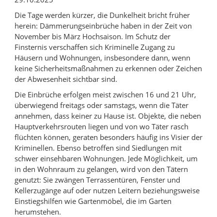
k
e
b
a
d
o
Die Tage werden kürzer, die Dunkelheit bricht früher
herein: Dämmerungseinbrüche haben in der Zeit von
n
I
o
November bis März Hochsaison. Im Schutz der
A
n
k
Finsternis verschaffen sich Kriminelle Zugang zu
u
t
t
Häusern und Wohnungen, insbesondere dann, wenn
t
e
e
keine Sicherheitsmaßnahmen zu erkennen oder Zeichen
o
i
i
der Abwesenheit sichtbar sind.
r
l
l
Die Einbrüche erfolgen meist zwischen 16 und 21 Uhr,
e
e
überwiegend freitags oder samstags, wenn die Täter
annehmen, dass keiner zu Hause ist. Objekte, die neben
n
n
Hauptverkehrsrouten liegen und von wo Täter rasch
flüchten können, geraten besonders häufig ins Visier der
Kriminellen. Ebenso betroffen sind Siedlungen mit
schwer einsehbaren Wohnungen. Jede Möglichkeit, um
in den Wohnraum zu gelangen, wird von den Tätern
genutzt: Sie zwängen Terrassentüren, Fenster und
Kellerzugänge auf oder nutzen Leitern beziehungsweise
Einstiegshilfen wie Gartenmöbel, die im Garten
herumstehen.