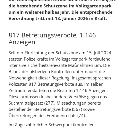
k
e
b
die bestehende Schutzzone im Volksgartenpark
a
d
o
um ein weiteres halbes Jahr. Die entsprechende
n
I
o
Verordnung tritt mit 18. Jänner 2026 in Kraft.
A
n
k
u
t
t
817 Betretungsverbote, 1.146
t
e
e
Anzeigen
o
i
i
Seit der Einrichtung der Schutzzone am 15. Juli 2024
r
l
l
setzten Polizeikräfte im Volksgartenpark fortlaufend
e
e
intensive sicherheitsrelevante Maßnahmen um. Die
n
n
Bilanz der bisherigen Kontrollen untermauert die
Notwendigkeit dieser Regelung: Insgesamt sprachen
Polizisten 817 Betretungsverbote aus. Im selben
Zeitraum erstatteten die Beamten 1.146 Anzeigen.
Diese umfassen insbesondere Verstöße gegen das
Suchtmittelgesetz (277), Missachtungen bereits
bestehender Betretungsverbote (567) sowie
Übertretungen des Fremdenrechts (74).
Im Zuge zahlreicher Schwerpunktkontrollen