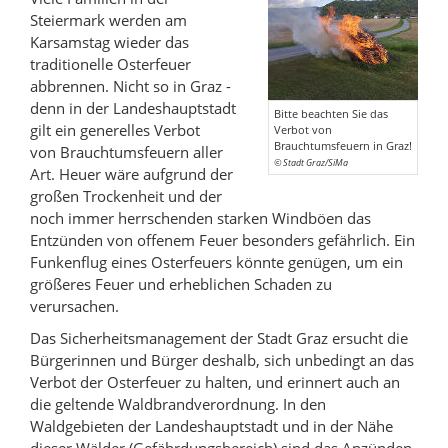
k
e
b
Steiermark werden am
a
d
o
Karsamstag wieder das
n
I
o
traditionelle Osterfeuer
A
n
k
abbrennen. Nicht so in Graz -
denn in der Landeshauptstadt
u
t
t
Bitte beachten Sie das
gilt ein generelles Verbot
Verbot von
t
e
e
Brauchtumsfeuern in Graz!
von Brauchtumsfeuern aller
o
i
i
© Stadt Graz/SiMa
Art. Heuer wäre aufgrund der
r
l
l
großen Trockenheit und der
e
e
noch immer herrschenden starken Windböen das
Entzünden von offenem Feuer besonders gefährlich. Ein
n
n
Funkenflug eines Osterfeuers könnte genügen, um ein
größeres Feuer und erheblichen Schaden zu
verursachen.
Das Sicherheitsmanagement der Stadt Graz ersucht die
Bürgerinnen und Bürger deshalb, sich unbedingt an das
Verbot der Osterfeuer zu halten, und erinnert auch an
die geltende Waldbrandverordnung. In den
Waldgebieten der Landeshauptstadt und in der Nähe