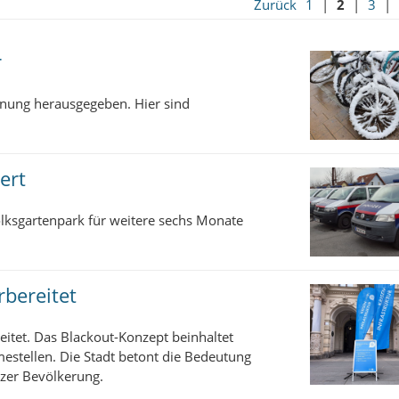
Zurück
1
|
2
|
3
|
r
rnung herausgegeben. Hier sind
ert
olksgartenpark für weitere sechs Monate
rbereitet
eitet. Das Blackout-Konzept beinhaltet
stellen. Die Stadt betont die Bedeutung
zer Bevölkerung.