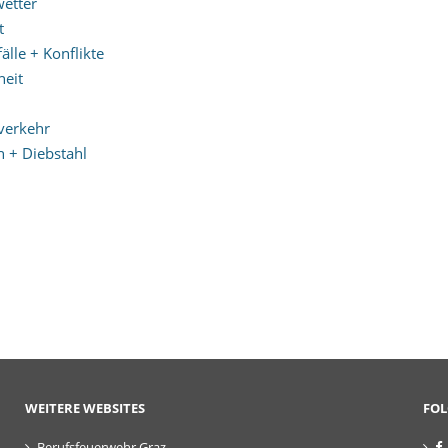
etter
t
lle + Konflikte
eit
verkehr
h + Diebstahl
WEITERE WEBSITES
FOL
Berufsfeuerwehr Graz