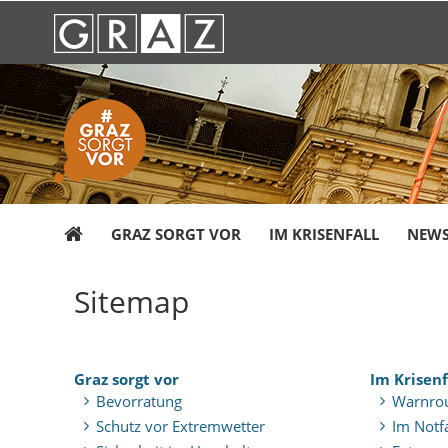
GRAZ SORGT VOR
IM KRISENFALL
NEW
Sitemap
Graz sorgt vor
Im Krisenf
Bevorratung
Warnrou
Schutz vor Extremwetter
Im Notfa