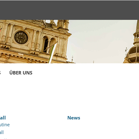
S
ÜBER UNS
all
News
tine
ll