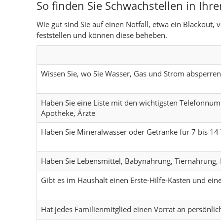
So finden Sie Schwachstellen in Ihr
e
a
d
n
c
r
Wie gut sind Sie auf einen Notfall, etwa ein Blackout
c
r
k
e
:
feststellen und können diese beheben.
k
u
e
b
a
c
d
o
n
k
I
o
Wissen Sie, wo Sie Wasser, Gas und Strom absperre
A
e
n
k
u
n
t
t
Haben Sie eine Liste mit den wichtigsten Telefonnum
t
e
e
Apotheke, Ärzte
o
i
i
r
l
l
Haben Sie Mineralwasser oder Getränke für 7 bis 14 
e
e
n
n
Haben Sie Lebensmittel, Babynahrung, Tiernahrung, D
Gibt es im Haushalt einen Erste-Hilfe-Kasten und ei
Hat jedes Familienmitglied einen Vorrat an persönl